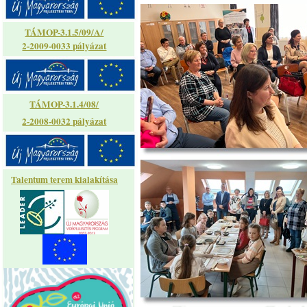
TÁMOP-3.1.5/09/A/
2-2009-0033 pályázat
TÁMOP-3.1.4/08/
2-2008-0032 pályázat
Talentum terem kialakítása