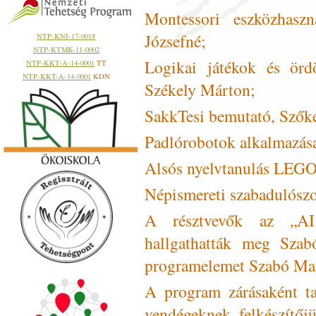
Montessori eszközhaszn
Józsefné;
NTP-KNI-17-0018
NTP-KTMK-11-0002
Logikai játékok és örd
NTP-KKT-A-14-0001
TT
NTP-KKT-A-14-0001
KDN
Székely Márton;
SakkTesi bemutató, Szők
Padlórobotok alkalmazása
Alsós nyelvtanulás LEGO 
Népismereti szabadulószo
A résztvevők az „AI
hallgathatták meg Szabó
programelemet Szabó Magd
A program zárásaként ta
vendégeknek, felkészítőj