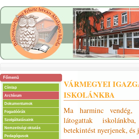
Főmenü
VÁRMEGYEI IGAZG
Címlap
ISKOLÁNKBA
Archívum
Dokumentumok
Ma harminc vendég, ig
Fogadóórák
látogattak iskolánkba
Szolgáltatásaink
betekintést nyerjenek, és
Nemzetiségi oktatás
Pedagógusok