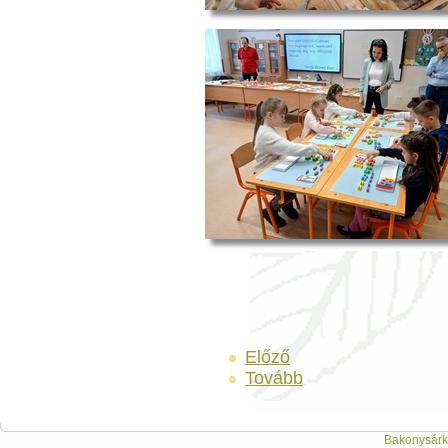
Előző
Tovább
Bakonysárká