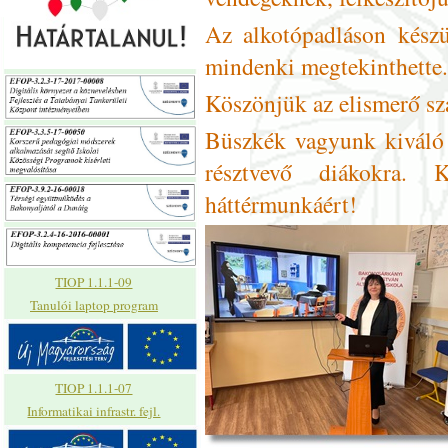
Az alkotópadláson készül
mindenki megtekinthette.
Köszönjük az elismerő sz
Büszkék vagyunk kiváló 
résztvevő diákokra.
háttérmunkáért!
TIOP 1.1.1-09
Tanulói laptop program
TIOP 1.1.1-07
Informatikai infrastr. fejl.