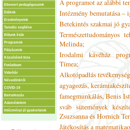
A programot az alábbi tem
Elismert pedagógusaink
Intézmény bemutatása – i
Diákok
Eredményeink
Betekintés szakmai jó gy
Tanulás segítése
Természettudományos te
Rólunk írták
Melinda;
Programok
Pályázatok
Irodalmi kávéház prog
Közzétételi lista
Tímea;
Fotóalbum
Alkotópadlás tevékenység
Videótár
Névadónkról
agyagozás, kerámiakészít
COVID-19
famegmunkálás, Benis Ist
Beiratkozás
Adatvédelem
sváb sütemények készít
Intézményi jó gyakorlatok
Zsuzsanna és Hornich Ter
Játékosítás a matematikao