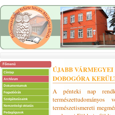
Főmenü
ÚJABB VÁRMEGYEI 
Címlap
DOBOGÓRA KERÜL
Archívum
Dokumentumok
A pénteki nap rendk
Fogadóórák
természettudományos v
Szolgáltatásaink
természetismereti megmére
Nemzetiségi oktatás
Pedagógusok