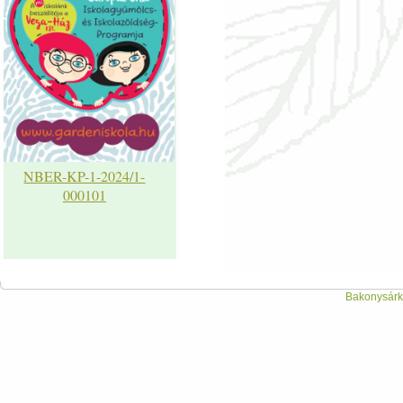
NBER-KP-1-2024/1-
000101
Bakonysárká