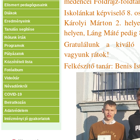
medencei Földrajz-földta
Elismert pedagógusaink
Iskolánkat képviselő 8. o
Diákok
Károlyi Márton 2. helye
Eredményeink
Tanulás segítése
helyen, Láng Máté pedig 8
Rólunk írták
Gratulálunk a kiváló
Programok
vagyunk rátok!
Pályázatok
Közzétételi lista
Felkészítő tanár: Benis Is
Fotóalbum
Videótár
Névadónkról
COVID-19
Beiratkozás
Adatvédelem
Intézményi jó gyakorlatok