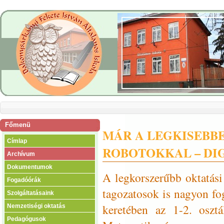
Főmenü
MÁR A LEGKISEBB
Címlap
ROBOTOKKAL – DIG
Archívum
Dokumentumok
A legkorszerűbb oktatási
Fogadóórák
tagozatosok is nagyon fo
Szolgáltatásaink
keretében az 1-2. osztá
Nemzetiségi oktatás
Pedagógusok