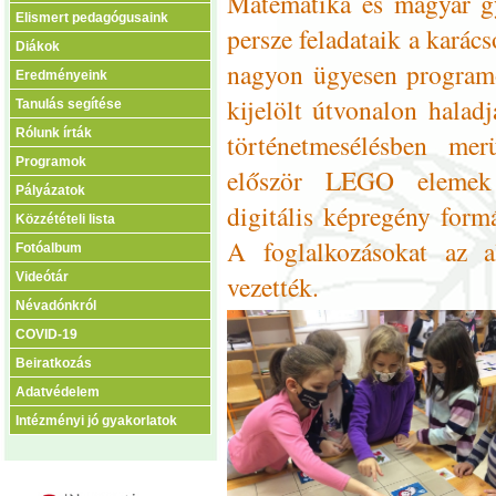
Matematika és magyar gy
Elismert pedagógusaink
persze feladataik a karác
Diákok
nagyon ügyesen programo
Eredményeink
kijelölt útvonalon haladj
Tanulás segítése
Rólunk írták
történetmesélésben mer
Programok
először LEGO elemek s
Pályázatok
digitális képregény formá
Közzétételi lista
A foglalkozásokat az a
Fotóalbum
vezették.
Videótár
Névadónkról
COVID-19
Beiratkozás
Adatvédelem
Intézményi jó gyakorlatok