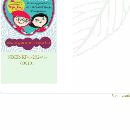
NBER-KP-1-2024/1-
000101
Bakonysárká