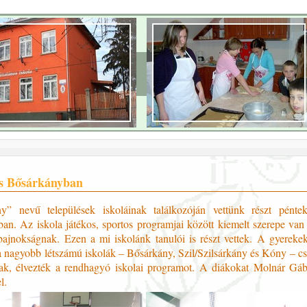
s Bősárkányban
” nevű települések iskoláinak találkozóján vettünk részt péntek
an. Az iskola játékos, sportos programjai között kiemelt szerepe van
bajnokságnak. Ezen a mi iskolánk tanulói is részt vettek. A gyereke
a nagyobb létszámú iskolák – Bősárkány, Szil/Szilsárkány és Kóny – csa
ttak, élvezték a rendhagyó iskolai programot. A diákokat Molnár Gáb
l.