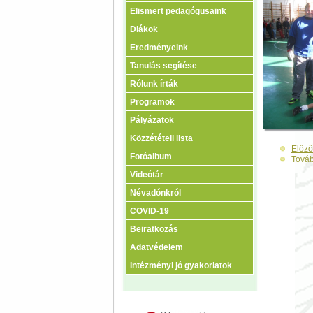
Elismert pedagógusaink
Diákok
Eredményeink
Tanulás segítése
Rólunk írták
Programok
Pályázatok
Közzétételi lista
Előző
Fotóalbum
Tová
Videótár
Névadónkról
COVID-19
Beiratkozás
Adatvédelem
Intézményi jó gyakorlatok