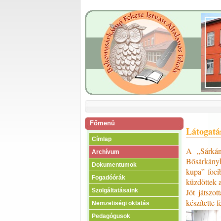
Főmenü
Látogatá
Címlap
A „Sárkány
Archívum
Bősárkányb
Dokumentumok
kupa” foci
Fogadóórák
küzdöttek 
Jót játszo
Szolgáltatásaink
készítette fe
Nemzetiségi oktatás
Pedagógusok