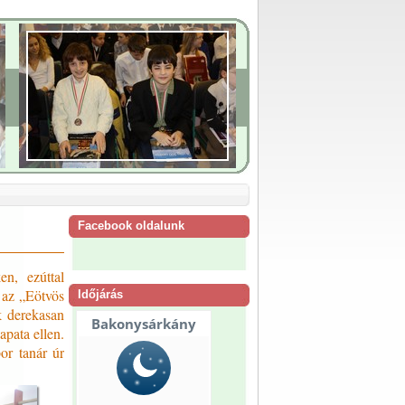
Facebook oldalunk
en, ezúttal
 az „Eötvös
Időjárás
k derekasan
pata ellen.
or tanár úr