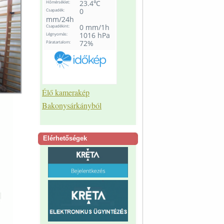
Élő kamerakép
Bakonysárkányból
Elérhetőségek