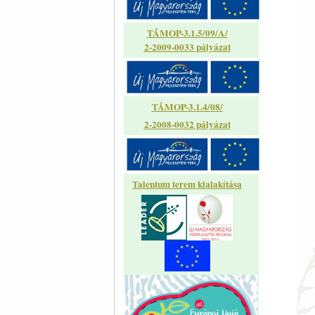
TÁMOP-3.1.5/09/A/
2-2009-0033 pályázat
TÁMOP-3.1.4/08/
2-2008-0032 pályázat
Talentum terem kialakítása