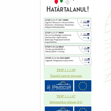
TIOP 1.1.1-09
Tanulói laptop program
TIOP 1.1.1-07
Informatikai infrastr. fejl.