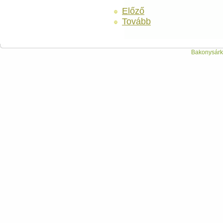
Előző
Tovább
Bakonysárká