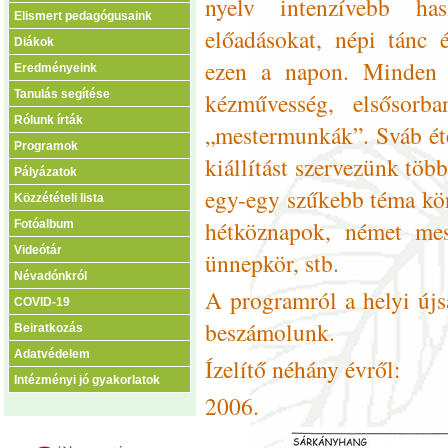
nyelv intenzívebb ha
Elismert pedagógusaink
előadásokat, népi tánc 
Diákok
ezen a napon. Minden 
Eredményeink
kézművesség, elsősorb
Tanulás segítése
Rólunk írták
„mestermunkák”. Sváb éte
Programok
kiállítást szervezünk tö
Pályázatok
egy-egy szűkebb téma kör
Közzétételi lista
hétköznapok, német mes
Fotóalbum
Videótár
ünnepkör, stb.
Névadónkról
A programról a helyi újs
COVID-19
beszámolunk.
Beiratkozás
Adatvédelem
Ízelítő néhány évről:
Intézményi jó gyakorlatok
2006.