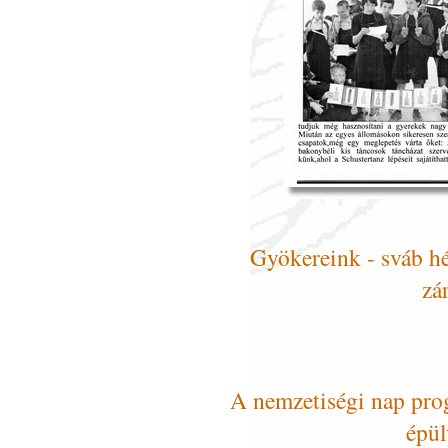
Gyökereink - sváb h
zá
A nemzetiségi nap pro
épül