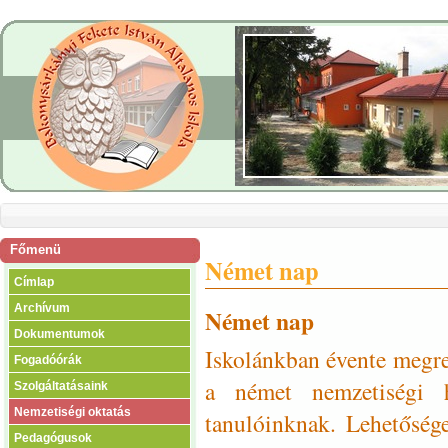
Főmenü
Német nap
Címlap
Archívum
Német nap
Dokumentumok
Iskolánkban évente megre
Fogadóórák
a német nemzetiségi h
Szolgáltatásaink
Nemzetiségi oktatás
tanulóinknak. Lehetőség
Pedagógusok