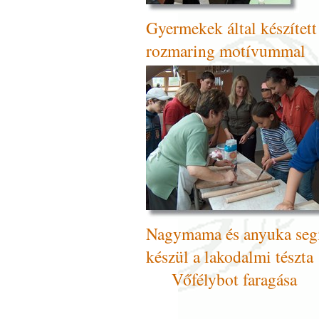
Gyermekek által készí
rozmaring motívummal
Nagymama és anyuka segí
készül a l
Vőfélybot faragása