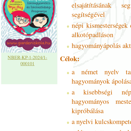
elsajátításának s
segítségével
népi kismesterségek e
alkotópadláson
hagyományápolás aktí
Célok:
NBER-KP-1-2024/1-
000101
a német nyelv ta
hagyományok ápolása
a kisebbségi nép
hagyományos meste
kipróbálása
a nyelvi kulcskompete