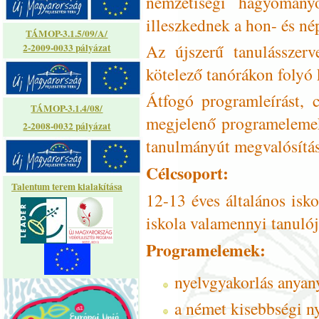
nemzetiségi hagyomány
illeszkednek a hon- és n
TÁMOP-3.1.5/09/A/
Az újszerű tanulásszerv
2-2009-0033 pályázat
kötelező tanórákon folyó 
Átfogó programleírást, 
TÁMOP-3.1.4/08/
megjelenő programelemekr
2-2008-0032 pályázat
tanulmányút megvalósítás
Célcsoport:
Talentum terem kialakítása
12-13 éves általános isk
iskola valamennyi tanulój
Programelemek:
nyelvgyakorlás anyan
a német kisebbségi ny