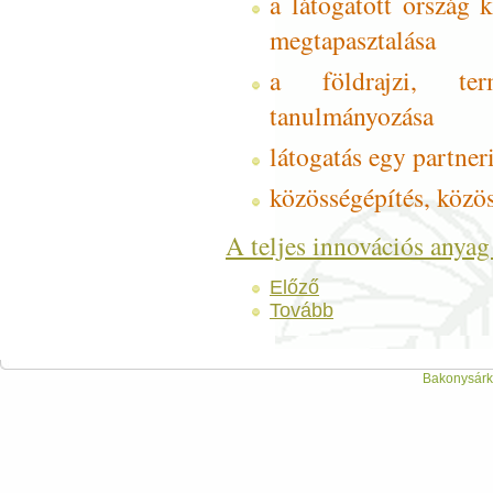
a látogatott ország 
megtapasztalása
a földrajzi, ter
tanulmányozása
látogatás egy partner
közösségépítés, közös
A teljes innovációs anya
Előző
Tovább
Bakonysárká