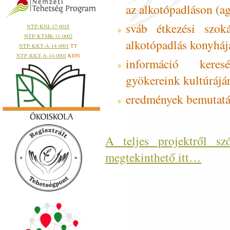
az alkotópadláson (ag
sváb étkezési szok
NTP-KNI-17-0018
NTP-KTMK-11-0002
alkotópadlás konyháj
NTP-KKT-A-14-0001
TT
NTP-KKT-A-14-0001
KDN
információ keres
gyökereink kultúrájár
eredmények bemutatá
A teljes projektről s
megtekinthető itt…