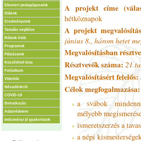
A projekt címe (vála
Elismert pedagógusaink
Diákok
hétköznapok
Eredményeink
A projekt megvalósítá
Tanulás segítése
június 8., három hetet m
Rólunk írták
Programok
Megvalósításban résztv
Pályázatok
Résztvevők száma:
21 t
Közzétételi lista
Fotóalbum
Megvalósításért felelős:
Videótár
Célok megfogalmazása:
Névadónkról
COVID-19
a svábok mindenn
Beiratkozás
mélyebb megismerése
Adatvédelem
Intézményi jó gyakorlatok
ismeretszerzés a tavas
a népi kismesterségek