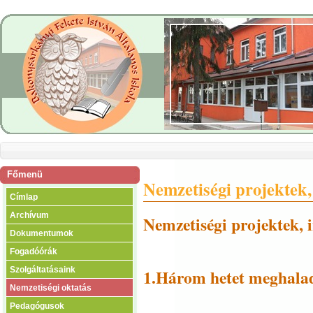
Főmenü
Nemzetiségi projektek,
Címlap
Archívum
Nemzetiségi projektek, 
Dokumentumok
Fogadóórák
Szolgáltatásaink
1.Három hetet meghalad
Nemzetiségi oktatás
Pedagógusok