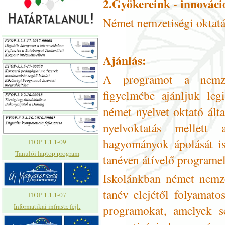
2.Gyökereink - innováci
Német nemzetiségi oktatás
Ajánlás:
A programot a nemzeti
figyelmébe ajánljuk leg
német nyelvet oktató álta
nyelvoktatás mellet
hagyományok ápolását is
TIOP 1.1.1-09
Tanulói laptop program
tanéven átívelő programe
Iskolánkban német nemze
tanév elejétől folyamato
TIOP 1.1.1-07
Informatikai infrastr. fejl.
programokat, amelyek se