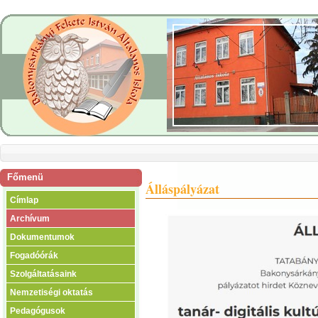
Főmenü
Álláspályázat
Címlap
Archívum
Dokumentumok
Fogadóórák
Szolgáltatásaink
Nemzetiségi oktatás
Pedagógusok