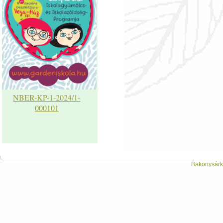
NBER-KP-1-2024/1-
000101
Bakonysárká