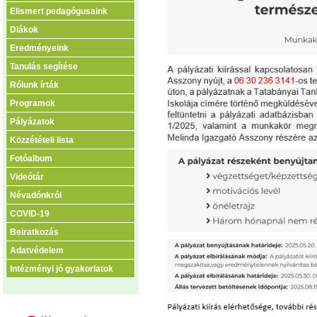
Elismert pedagógusaink
Diákok
Eredményeink
Tanulás segítése
Rólunk írták
Programok
Pályázatok
Közzétételi lista
Fotóalbum
Videótár
Névadónkról
COVID-19
Beiratkozás
Adatvédelem
Intézményi jó gyakorlatok