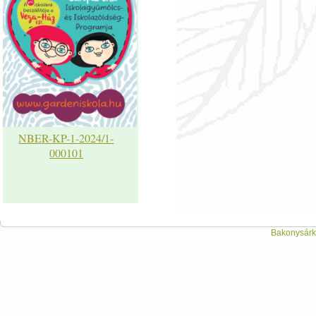
NBER-KP-1-2024/1-
000101
Bakonysárká