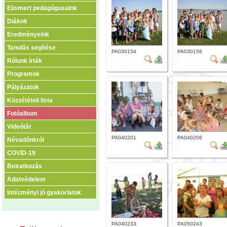
Elismert pedagógusaink
Diákok
Eredményeink
Tanulás segítése
PA030154
PA030156
Rólunk írták
Programok
Pályázatok
Közzétételi lista
Fotóalbum
Videótár
PA040201
PA040206
Névadónkról
COVID-19
Beiratkozás
Adatvédelem
Intézményi jó gyakorlatok
PA040233
PA050243