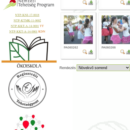
NTP-KNI-17-0018
NTP-KTMK-11-0002
NTP-KKT-A-14-0001
TT
NTP-KKT-A-14-0001
KDN
PA060262
PA060266
Rendezés