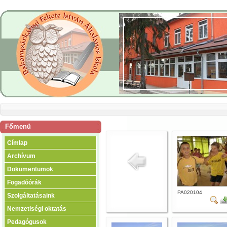
Főmenü
Címlap
Archívum
Dokumentumok
Fogadóórák
PA020104
Szolgáltatásaink
Nemzetiségi oktatás
Pedagógusok