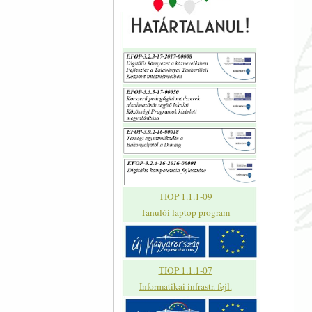
TIOP 1.1.1-09
Tanulói laptop program
TIOP 1.1.1-07
Informatikai infrastr. fejl.