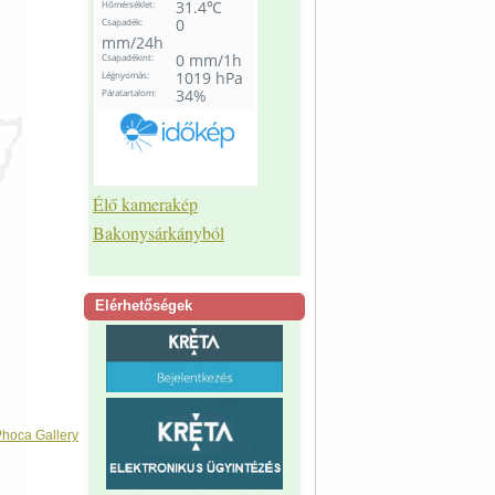
Élő kamerakép
Bakonysárkányból
Elérhetőségek
hoca Gallery