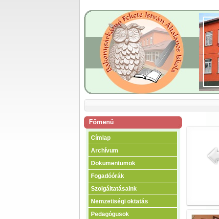
Főmenü
Címlap
Archívum
Dokumentumok
Fogadóórák
Szolgáltatásaink
Nemzetiségi oktatás
Pedagógusok