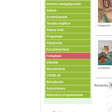
Elismert pedagógusaink
Diákok
Eredményeink
Tanulás segítése
faragasok1
Rólunk írták
Programok
Pályázatok
Közzétételi lista
Fotóalbum
Videótár
munkaink1
Névadónkról
COVID-19
Beiratkozás
Rendezés
Adatvédelem
Intézményi jó gyakorlatok