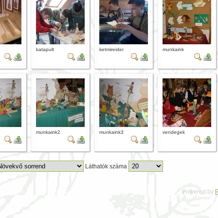
katapult
ketmireider
munkaink
munkaink2
munkaink3
vendegek
Láthatók száma
Powered by
P