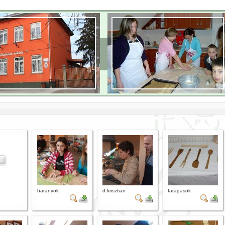
baranyok
d.krisztian
faragasok