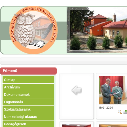
Főmenü
Címlap
Archívum
Dokumentumok
Fogadóórák
IMG_2259
Szolgáltatásaink
Nemzetiségi oktatás
Pedagógusok