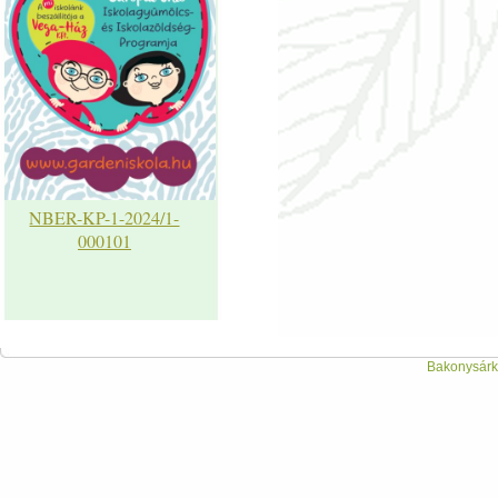
NBER-KP-1-2024/1-
000101
Bakonysárká