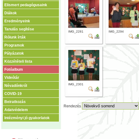
Elismert pedagógusaink
Diákok
Eredményeink
Tanulás segítése
IMG_2281
IMG_2294
Rólunk írták
Programok
Pályázatok
Közzétételi lista
Fotóalbum
Videótár
IMG_2301
Névadónkról
COVID-19
Beiratkozás
Rendezés
Adatvédelem
Intézményi jó gyakorlatok