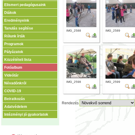
Elismert pedagógusaink
Diákok
Eredményeink
Tanulás segítése
IMG_2588
IMG_2589
Rólunk írták
Programok
Pályázatok
Közzétételi lista
Fotóalbum
Videótár
IMG_2598
IMG_2599
Névadónkról
COVID-19
Beiratkozás
Rendezés
Adatvédelem
Intézményi jó gyakorlatok