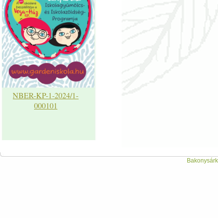
NBER-KP-1-2024/1-
000101
Bakonysárká