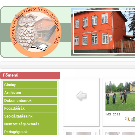
Főmenü
Címlap
Archívum
Dokumentumok
Fogadóórák
IMG_2582
Szolgáltatásaink
Nemzetiségi oktatás
Pedagógusok