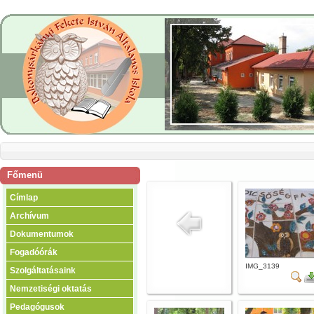
Főmenü
Címlap
Archívum
Dokumentumok
Fogadóórák
IMG_3139
Szolgáltatásaink
Nemzetiségi oktatás
Pedagógusok