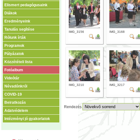
Elismert pedagógusaink
Diákok
Eredményeink
Tanulás segítése
IMG_3156
IMG_3168
Rólunk írták
Programok
Pályázatok
Közzétételi lista
Fotóalbum
Videótár
IMG_3210
IMG_3217
Névadónkról
COVID-19
Beiratkozás
Rendezés
Adatvédelem
Intézményi jó gyakorlatok