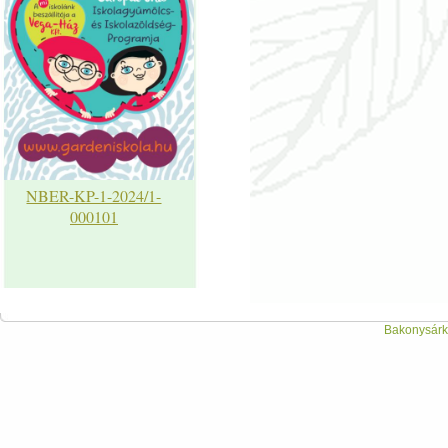
NBER-KP-1-2024/1-
000101
Bakonysárká