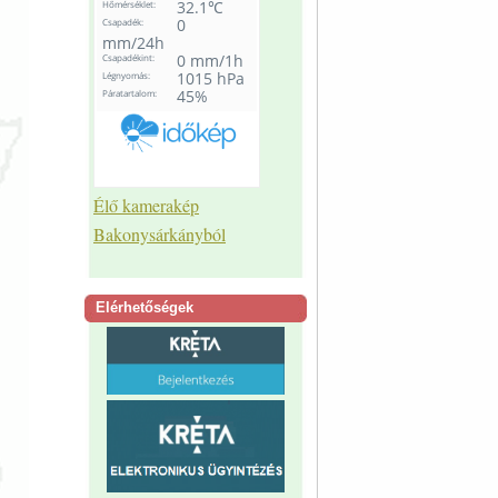
Élő kamerakép
Bakonysárkányból
Elérhetőségek