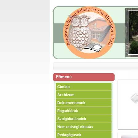
Főmenü
Címlap
Archívum
Dokumentumok
Fogadóórák
Szolgáltatásaink
Nemzetiségi oktatás
Pedagógusok