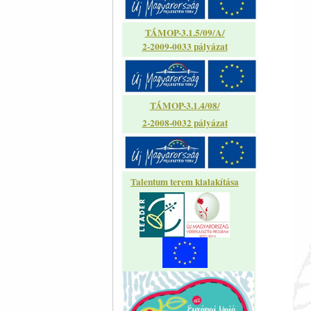
TÁMOP-3.1.5/09/A/
2-2009-0033 pályázat
TÁMOP-3.1.4/08/
2-2008-0032 pályázat
Talentum terem kialakítása