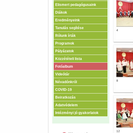
Elismert pedagógusaink
Diákok
Eredményeink
Tanulás segítése
4
Rólunk írták
Programok
Pályázatok
Közzétételi lista
Fotóalbum
Videótár
8
Névadónkról
COVID-19
Beiratkozás
Adatvédelem
Intézményi jó gyakorlatok
12