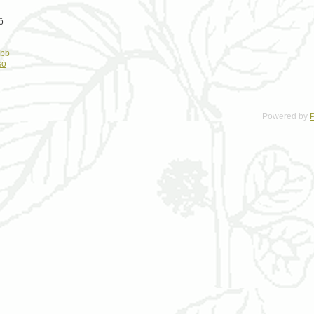
ő
ább
só
Powered by
P