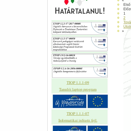
«
Első
Előz
1
2
Tov
Utol
»
TIOP 1.1.1-09
Tanulói laptop program
TIOP 1.1.1-07
Informatikai infrastr. fejl.