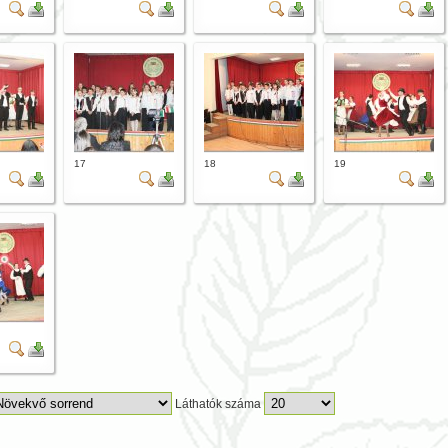
17
18
19
Láthatók száma