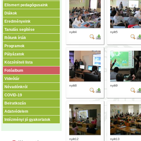
Elismert pedagógusaink
Diákok
Eredményeink
Tanulás segítése
nyilt4
nyilt5
Rólunk írták
Programok
Pályázatok
Közzétételi lista
Fotóalbum
Videótár
nyilt8
nyilt9
Névadónkról
COVID-19
Beiratkozás
Adatvédelem
Intézményi jó gyakorlatok
nyilt12
nyilt13