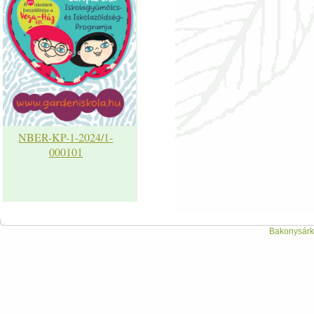
NBER-KP-1-2024/1-
000101
Bakonysárká