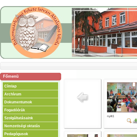
Főmenü
Címlap
Archívum
Dokumentumok
Fogadóórák
nyilt1
Szolgáltatásaink
Nemzetiségi oktatás
Pedagógusok