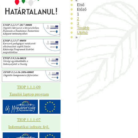
«
Első
Előző
1
2
3
Tovább
Utolsó
»
TIOP 1.1.1-09
Tanulói laptop program
TIOP 1.1.1-07
Informatikai infrastr. fejl.