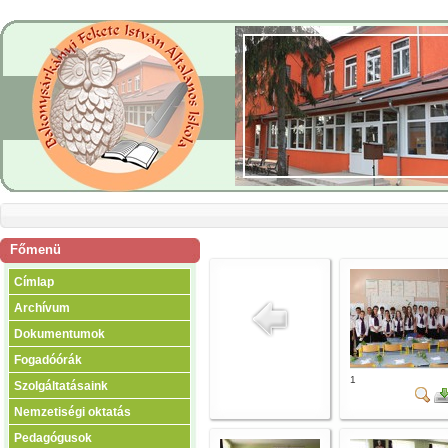
Főmenü
Címlap
Archívum
Dokumentumok
Fogadóórák
1
Szolgáltatásaink
Nemzetiségi oktatás
Pedagógusok