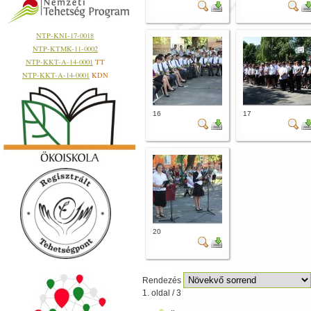
NTP-KNI-17-0018
NTP-KTMK-11-0002
NTP-KKT-A-14-0001
TT
NTP-KKT-A-14-0001
KDN
16
17
20
Rendezés
1. oldal / 3