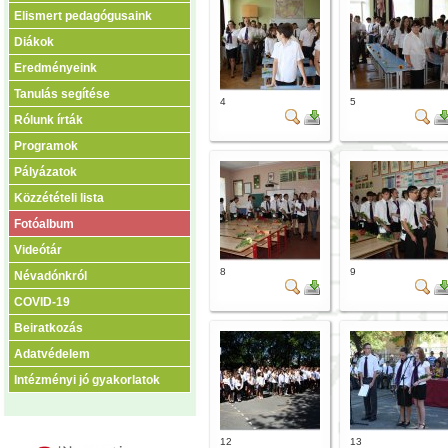
Elismert pedagógusaink
Diákok
Eredményeink
Tanulás segítése
4
5
Rólunk írták
Programok
Pályázatok
Közzétételi lista
Fotóalbum
Videótár
8
9
Névadónkról
COVID-19
Beiratkozás
Adatvédelem
Intézményi jó gyakorlatok
12
13