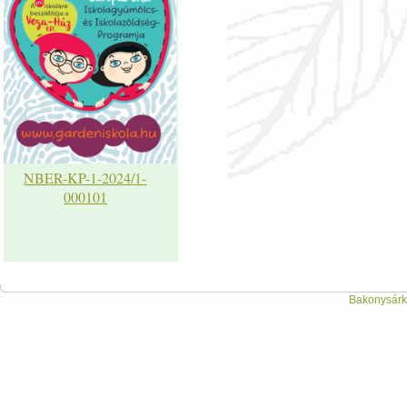
NBER-KP-1-2024/1-
000101
Bakonysárká