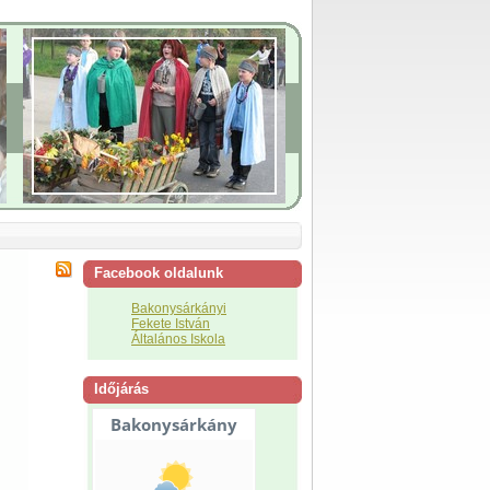
Facebook oldalunk
Bakonysárkányi
Fekete István
Általános Iskola
Időjárás