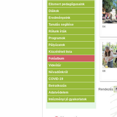
Elismert pedagógusaink
Diákok
Eredményeink
Tanulás segítése
04
Rólunk írták
Programok
Pályázatok
Közzétételi lista
Fotóalbum
Videótár
08
Névadónkról
COVID-19
Beiratkozás
Rendezés
Adatvédelem
Intézményi jó gyakorlatok