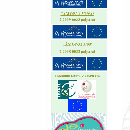
TÁMOP-3.1.5/09/A/
2-2009-0033 pályázat
TÁMOP-3.1.4/08/
2-2008-0032 pályázat
Talentum terem kialakítása