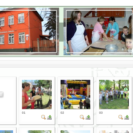
01
02
03