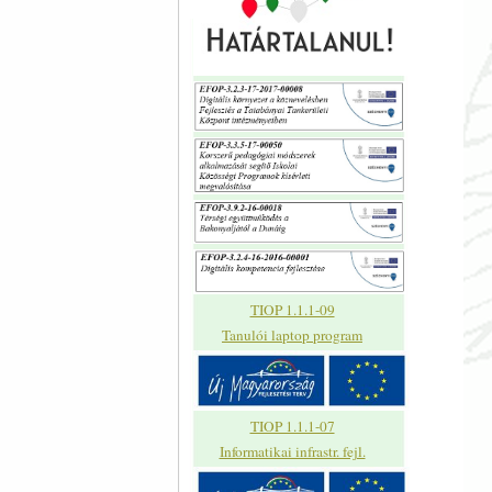
TIOP 1.1.1-09
Tanulói laptop program
TIOP 1.1.1-07
Informatikai infrastr. fejl.