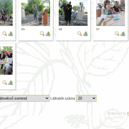
05
06
07
Láthatók száma
Powered by
P