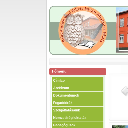
Főmenü
Címlap
Archívum
Dokumentumok
Fogadóórák
Szolgáltatásaink
Nemzetiségi oktatás
Pedagógusok