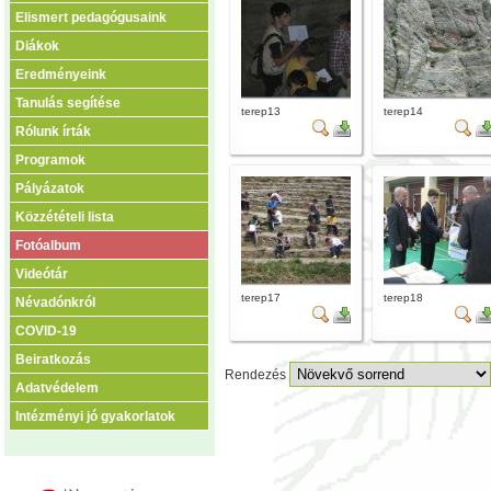
Elismert pedagógusaink
Diákok
Eredményeink
Tanulás segítése
terep13
terep14
Rólunk írták
Programok
Pályázatok
Közzétételi lista
Fotóalbum
Videótár
terep17
terep18
Névadónkról
COVID-19
Beiratkozás
Rendezés
Adatvédelem
Intézményi jó gyakorlatok