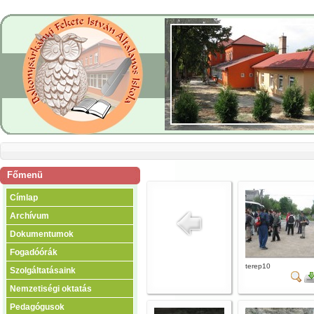
Főmenü
Címlap
Archívum
Dokumentumok
Fogadóórák
terep10
Szolgáltatásaink
Nemzetiségi oktatás
Pedagógusok