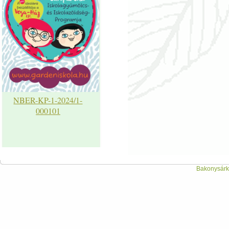
NBER-KP-1-2024/1-
000101
Bakonysárká