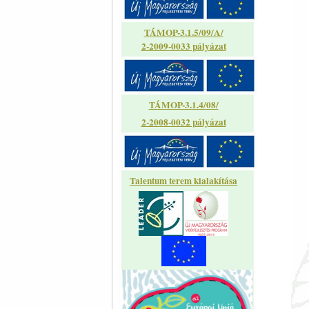
TÁMOP-3.1.5/09/A/
2-2009-0033 pályázat
TÁMOP-3.1.4/08/
2-2008-0032 pályázat
Talentum terem kialakítása