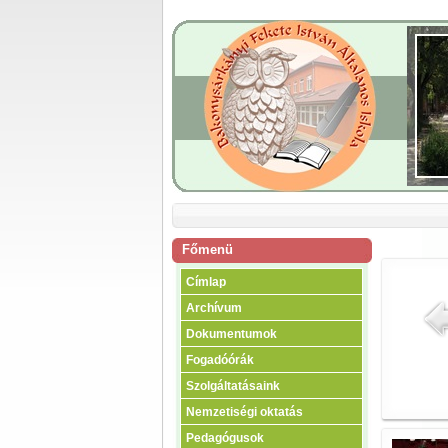
Főmenü
Címlap
Archívum
Dokumentumok
Fogadóórák
Szolgáltatásaink
Nemzetiségi oktatás
Pedagógusok