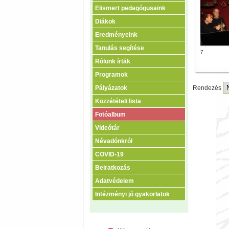
Elismert pedagógusaink
Diákok
Eredményeink
Tanulás segítése
7
Rólunk írták
Programok
Pályázatok
Rendezés
Közzétételi lista
Fotóalbum
Videótár
Névadónkról
COVID-19
Beiratkozás
Adatvédelem
Intézményi jó gyakorlatok