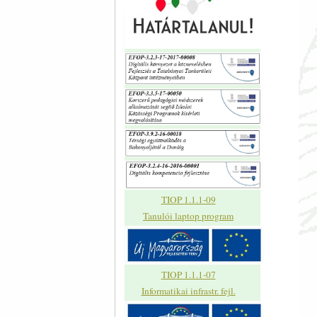
TIOP 1.1.1-09
Tanulói laptop program
TIOP 1.1.1-07
Informatikai infrastr. fejl.