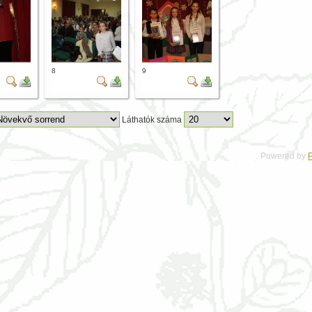
8
9
Láthatók száma
Powered by
P