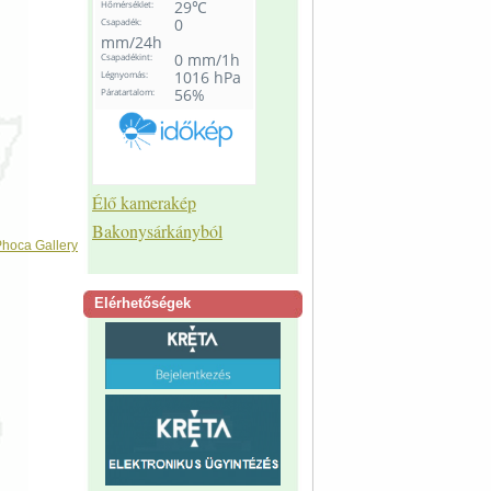
Élő kamerakép
Bakonysárkányból
hoca Gallery
Elérhetőségek