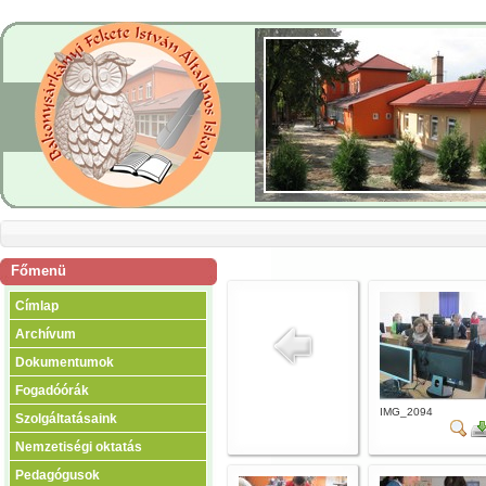
Főmenü
Címlap
Archívum
Dokumentumok
Fogadóórák
IMG_2094
Szolgáltatásaink
Nemzetiségi oktatás
Pedagógusok