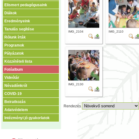
Elismert pedagógusaink
Diákok
Eredményeink
Tanulás segítése
IMG_2104
IMG_2110
Rólunk írták
Programok
Pályázatok
Közzétételi lista
Fotóalbum
Videótár
IMG_2130
Névadónkról
COVID-19
Beiratkozás
Rendezés
Adatvédelem
Intézményi jó gyakorlatok