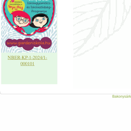
NBER-KP-1-2024/1-
000101
Bakonysárká