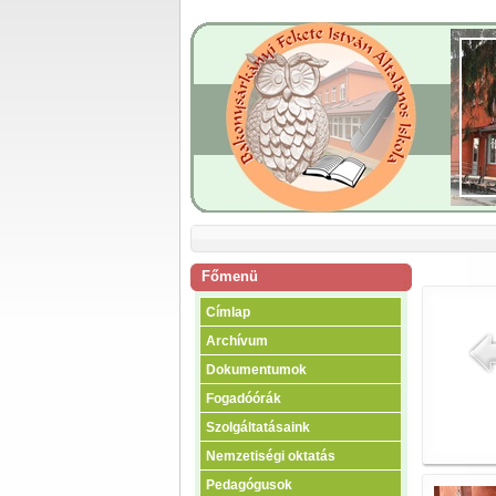
Főmenü
Címlap
Archívum
Dokumentumok
Fogadóórák
Szolgáltatásaink
Nemzetiségi oktatás
Pedagógusok