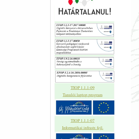
TIOP 1.1.1-09
Tanulói laptop program
TIOP 1.1.1-07
Informatikai infrastr. fejl.