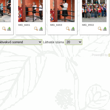
IMG_8461
IMG_8463
IMG_8502
Láthatók száma
Powered by
P