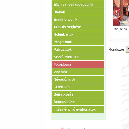
Elismert pedagógusaink
Diákok
Eredményeink
Tanulás segítése
IMG_8458
Rólunk írták
Programok
Pályázatok
Rendezés
Közzétételi lista
Fotóalbum
Videótár
Névadónkról
COVID-19
Beiratkozás
Adatvédelem
Intézményi jó gyakorlatok