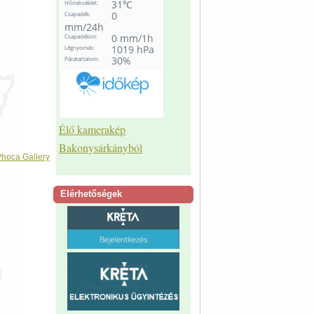
Élő kamerakép
Bakonysárkányból
hoca Gallery
Elérhetőségek