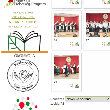
NTP-KNI-17-0018
NTP-KTMK-11-0002
NTP-KKT-A-14-0001
TT
NTP-KKT-A-14-0001
KDN
16
17
20
Rendezés
1. oldal / 2