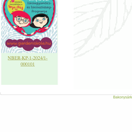
NBER-KP-1-2024/1-
000101
Bakonysárká