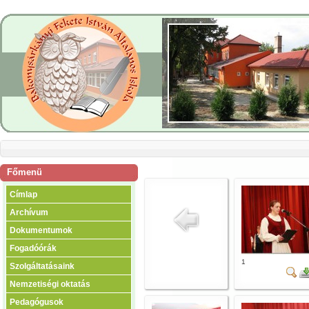
Főmenü
Címlap
Archívum
Dokumentumok
Fogadóórák
1
Szolgáltatásaink
Nemzetiségi oktatás
Pedagógusok