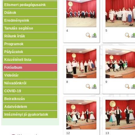
Elismert pedagógusaink
Diákok
Eredményeink
Tanulás segítése
4
5
Rólunk írták
Programok
Pályázatok
Közzétételi lista
Fotóalbum
Videótár
8
9
Névadónkról
COVID-19
Beiratkozás
Adatvédelem
Intézményi jó gyakorlatok
12
13