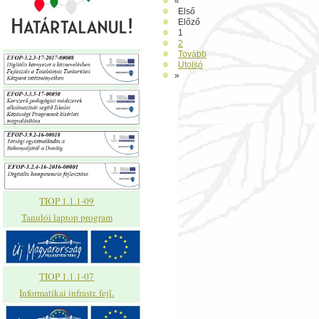
«
Első
Előző
1
2
Tovább
Utolsó
»
TIOP 1.1.1-09
Tanulói laptop program
TIOP 1.1.1-07
Informatikai infrastr. fejl.