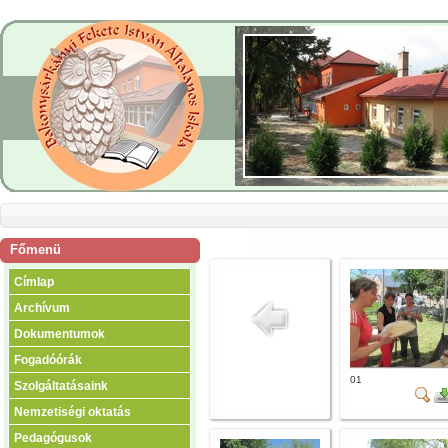
Főmenü
Címlap
Archívum
Dokumentumok
Fogadóórák
01
Szolgáltatásaink
Nemzetiségi oktatás
Pedagógusok