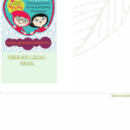
NBER-KP-1-2024/1-
000101
Bakonysárká