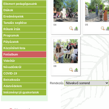
Elismert pedagógusaink
Diákok
Eredményeink
Tanulás segítése
04
05
Rólunk írták
Programok
Pályázatok
Közzétételi lista
Fotóalbum
Videótár
08
Névadónkról
COVID-19
Beiratkozás
Rendezés
Adatvédelem
Intézményi jó gyakorlatok