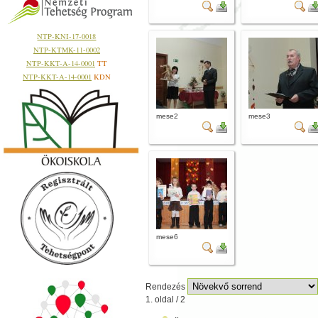
NTP-KNI-17-0018
NTP-KTMK-11-0002
NTP-KKT-A-14-0001
TT
NTP-KKT-A-14-0001
KDN
mese2
mese3
mese6
Rendezés
1. oldal / 2