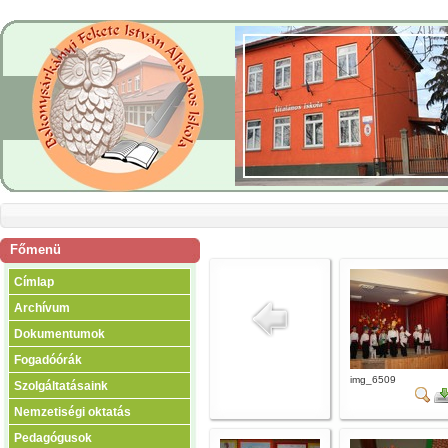
Főmenü
Címlap
Archívum
Dokumentumok
Fogadóórák
img_6509
Szolgáltatásaink
Nemzetiségi oktatás
Pedagógusok