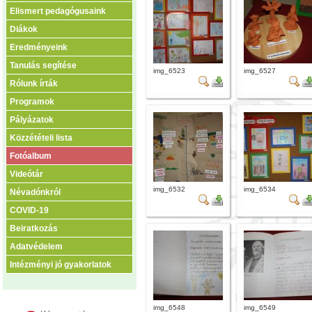
Elismert pedagógusaink
Diákok
Eredményeink
Tanulás segítése
img_6523
img_6527
Rólunk írták
Programok
Pályázatok
Közzétételi lista
Fotóalbum
Videótár
img_6532
img_6534
Névadónkról
COVID-19
Beiratkozás
Adatvédelem
Intézményi jó gyakorlatok
img_6548
img_6549