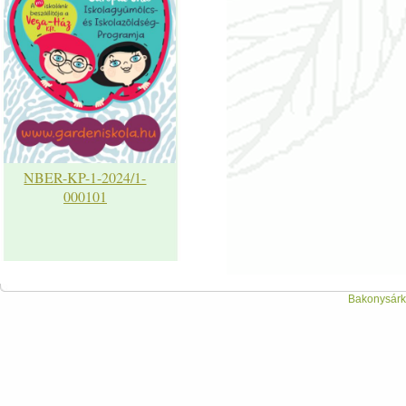
NBER-KP-1-2024/1-
000101
Bakonysárká