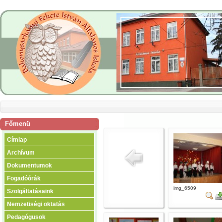
Főmenü
Címlap
Archívum
Dokumentumok
Fogadóórák
img_6509
Szolgáltatásaink
Nemzetiségi oktatás
Pedagógusok