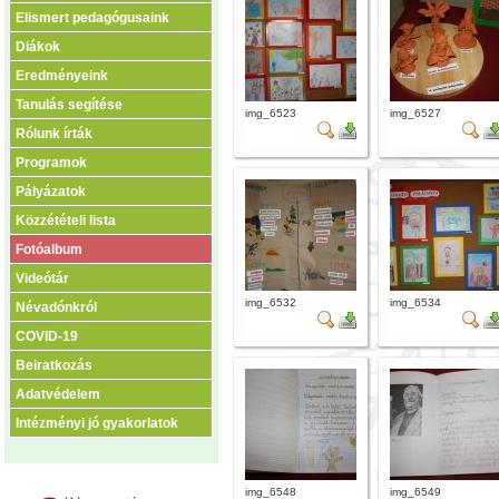
Elismert pedagógusaink
Diákok
Eredményeink
Tanulás segítése
img_6523
img_6527
Rólunk írták
Programok
Pályázatok
Közzétételi lista
Fotóalbum
Videótár
img_6532
img_6534
Névadónkról
COVID-19
Beiratkozás
Adatvédelem
Intézményi jó gyakorlatok
img_6548
img_6549