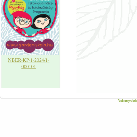
NBER-KP-1-2024/1-
000101
Bakonysárká