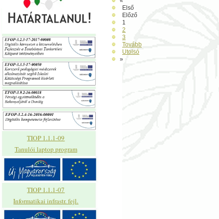
«
Első
Előző
1
2
3
Tovább
Utolsó
»
TIOP 1.1.1-09
Tanulói laptop program
TIOP 1.1.1-07
Informatikai infrastr. fejl.