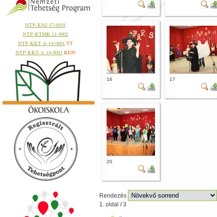
NTP-KNI-17-0018
NTP-KTMK-11-0002
NTP-KKT-A-14-0001
TT
NTP-KKT-A-14-0001
KDN
16
17
20
Rendezés
1. oldal / 3