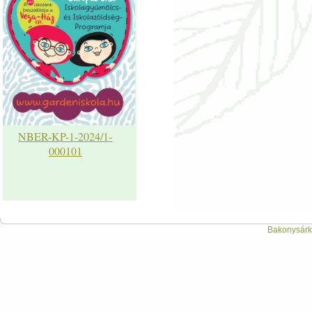
NBER-KP-1-2024/1-
000101
Bakonysárká