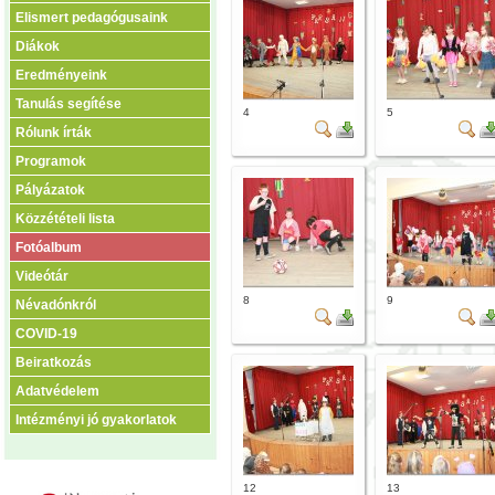
Elismert pedagógusaink
Diákok
Eredményeink
Tanulás segítése
4
5
Rólunk írták
Programok
Pályázatok
Közzétételi lista
Fotóalbum
Videótár
8
9
Névadónkról
COVID-19
Beiratkozás
Adatvédelem
Intézményi jó gyakorlatok
12
13