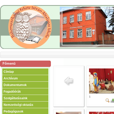
Főmenü
Címlap
Archívum
Dokumentumok
Fogadóórák
1
Szolgáltatásaink
Nemzetiségi oktatás
Pedagógusok