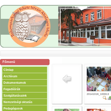
Főmenü
Címlap
Archívum
Dokumentumok
Fogadóórák
20141018_100613
Szolgáltatásaink
Nemzetiségi oktatás
Pedagógusok