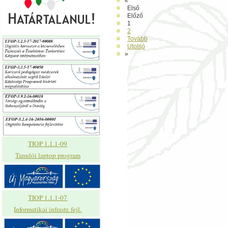
«
Első
Előző
1
2
Tovább
Utolsó
»
TIOP 1.1.1-09
Tanulói laptop program
TIOP 1.1.1-07
Informatikai infrastr. fejl.