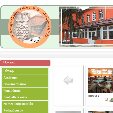
Főmenü
Címlap
Archívum
Dokumentumok
Fogadóórák
dscf0981
Szolgáltatásaink
Nemzetiségi oktatás
Pedagógusok