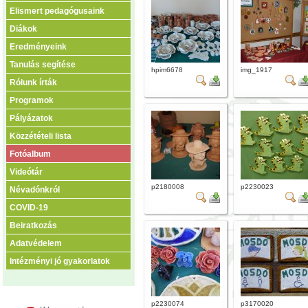
Elismert pedagógusaink
Diákok
Eredményeink
Tanulás segítése
hpim6678
img_1917
Rólunk írták
Programok
Pályázatok
Közzétételi lista
Fotóalbum
Videótár
p2180008
p2230023
Névadónkról
COVID-19
Beiratkozás
Adatvédelem
Intézményi jó gyakorlatok
p2230074
p3170020