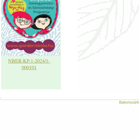
NBER-KP-1-2024/1-
000101
Bakonysárká