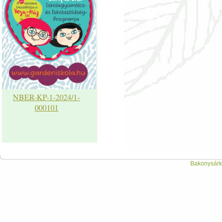
NBER-KP-1-2024/1-
000101
Bakonysárká