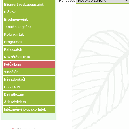
Rendezés
Elismert pedagógusaink
Diákok
Eredményeink
Tanulás segítése
Rólunk írták
Programok
Pályázatok
Közzétételi lista
Fotóalbum
Videótár
Névadónkról
COVID-19
Beiratkozás
Adatvédelem
Intézményi jó gyakorlatok