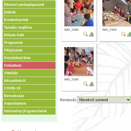
Elismert pedagógusaink
Diákok
Eredményeink
Tanulás segítése
IMG_5380
IMG_5383
Rólunk írták
Programok
Pályázatok
Közzétételi lista
Fotóalbum
Videótár
IMG_5398
Névadónkról
COVID-19
Beiratkozás
Rendezés
Adatvédelem
Intézményi jó gyakorlatok