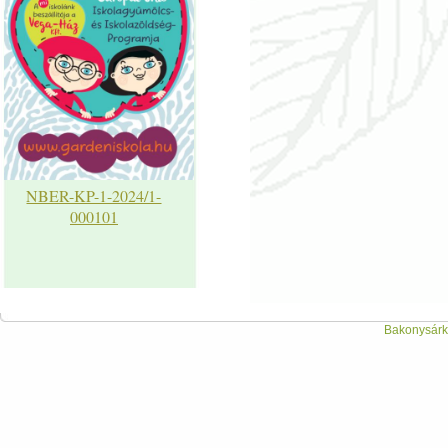
NBER-KP-1-2024/1-
000101
Bakonysárká