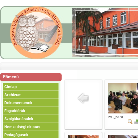
Főmenü
Címlap
Archívum
Dokumentumok
Fogadóórák
IMG_5370
Szolgáltatásaink
Nemzetiségi oktatás
Pedagógusok