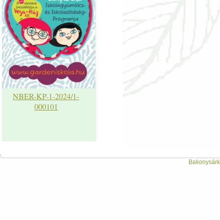
NBER-KP-1-2024/1-
000101
Bakonysárká