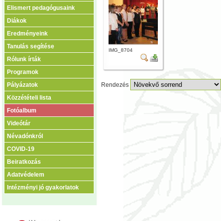
Elismert pedagógusaink
Diákok
Eredményeink
Tanulás segítése
IMG_8704
Rólunk írták
Programok
Pályázatok
Rendezés
Közzétételi lista
Fotóalbum
Videótár
Névadónkról
COVID-19
Beiratkozás
Adatvédelem
Intézményi jó gyakorlatok