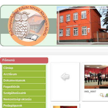
Főmenü
Címlap
Archívum
Dokumentumok
Fogadóórák
IMG_8687
Szolgáltatásaink
Nemzetiségi oktatás
Pedagógusok