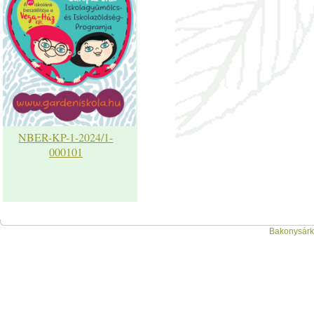
NBER-KP-1-2024/1-
000101
Bakonysárká