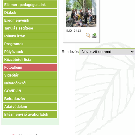
Elismert pedagógusaink
Diákok
Eredményeink
Tanulás segítése
IMG_9413
Rólunk írták
Programok
Pályázatok
Rendezés
Közzétételi lista
Fotóalbum
Videótár
Névadónkról
COVID-19
Beiratkozás
Adatvédelem
Intézményi jó gyakorlatok