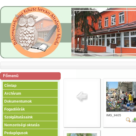
Főmenü
Címlap
Archívum
Dokumentumok
Fogadóórák
IMG_9405
Szolgáltatásaink
Nemzetiségi oktatás
Pedagógusok