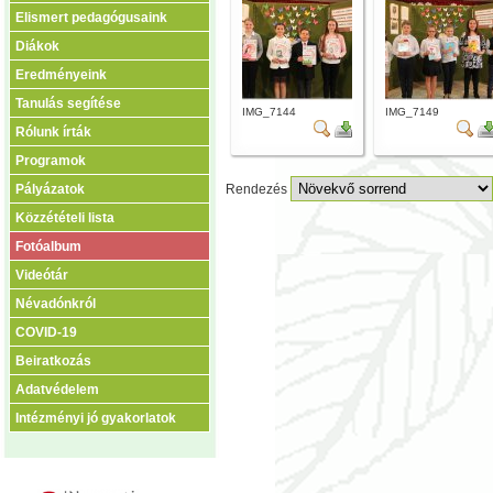
Elismert pedagógusaink
Diákok
Eredményeink
Tanulás segítése
IMG_7144
IMG_7149
Rólunk írták
Programok
Pályázatok
Rendezés
Közzétételi lista
Fotóalbum
Videótár
Névadónkról
COVID-19
Beiratkozás
Adatvédelem
Intézményi jó gyakorlatok