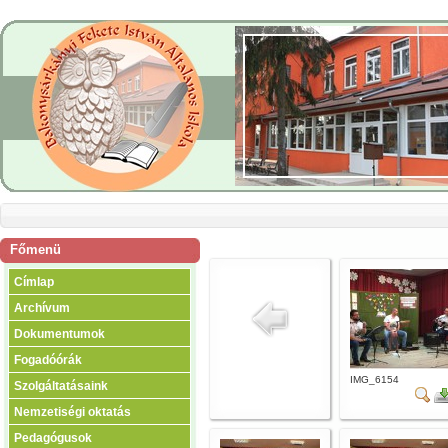
Főmenü
Címlap
Archívum
Dokumentumok
Fogadóórák
IMG_6154
Szolgáltatásaink
Nemzetiségi oktatás
Pedagógusok