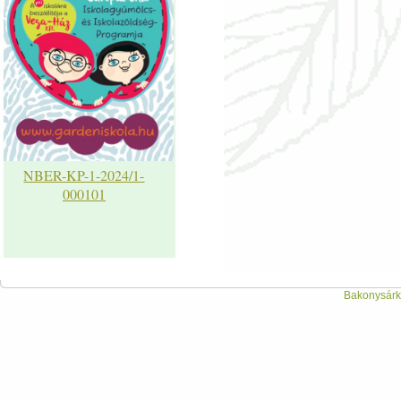
NBER-KP-1-2024/1-
000101
Bakonysárká