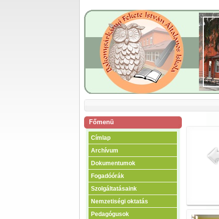
Főmenü
Címlap
Archívum
Dokumentumok
Fogadóórák
Szolgáltatásaink
Nemzetiségi oktatás
Pedagógusok