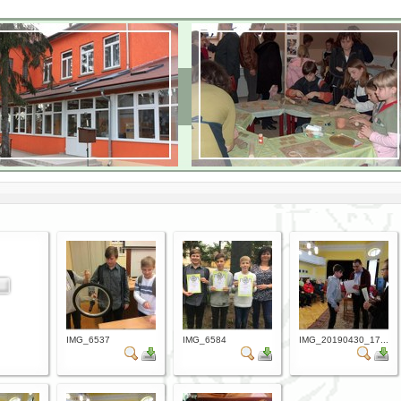
IMG_6537
IMG_6584
IMG_20190430_17...