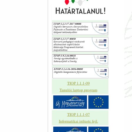
TIOP 1.1.1-09
Tanulói laptop program
TIOP 1.1.1-07
Informatikai infrastr. fejl.