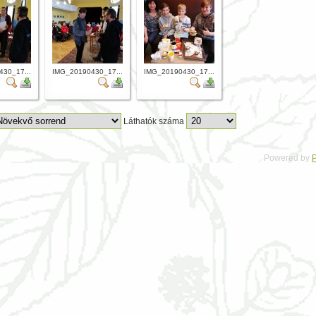
30_17...
IMG_20190430_17...
IMG_20190430_17...
Láthatók száma
Powered by
P