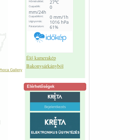
Élő kamerakép
Bakonysárkányból
hoca Gallery
Elérhetőségek