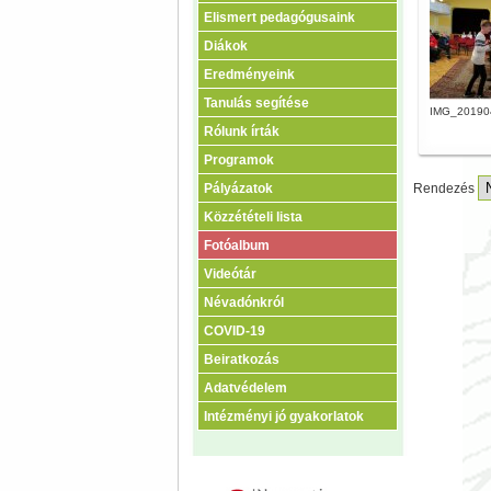
Elismert pedagógusaink
Diákok
Eredményeink
Tanulás segítése
IMG_201904
Rólunk írták
Programok
Pályázatok
Rendezés
Közzétételi lista
Fotóalbum
Videótár
Névadónkról
COVID-19
Beiratkozás
Adatvédelem
Intézményi jó gyakorlatok