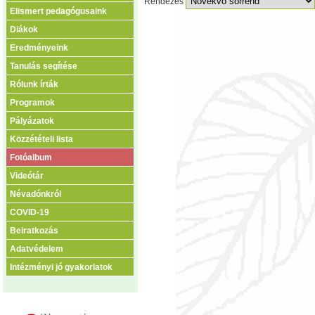
Rendezés
Elismert pedagógusaink
Diákok
Eredményeink
Tanulás segítése
Rólunk írták
Programok
Pályázatok
Közzétételi lista
Fotóalbum
Videótár
Névadónkról
COVID-19
Beiratkozás
Adatvédelem
Intézményi jó gyakorlatok