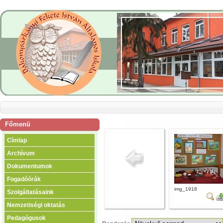
Főmenü
Címlap
Archívum
Dokumentumok
Fogadóórák
img_1918
Szolgáltatásaink
Nemzetiségi oktatás
Pedagógusok