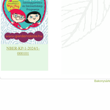
NBER-KP-1-2024/1-
000101
Bakonysárká