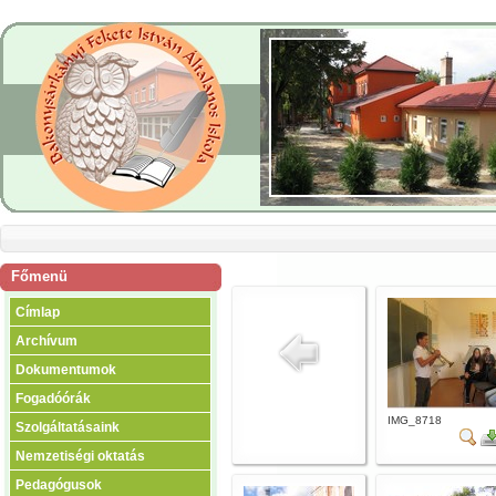
Főmenü
Címlap
Archívum
Dokumentumok
Fogadóórák
IMG_8718
Szolgáltatásaink
Nemzetiségi oktatás
Pedagógusok