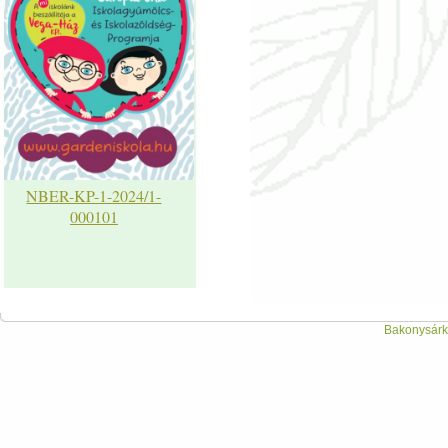
NBER-KP-1-2024/1-
000101
Bakonysárká