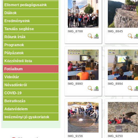
Elismert pedagógusaink
Diákok
Eredményeink
Tanulás segítése
IMG_8788
IMG_8845
Rólunk írták
Programok
Pályázatok
Közzétételi lista
Fotóalbum
Videótár
IMG_8980
IMG_8994
Névadónkról
COVID-19
Beiratkozás
Adatvédelem
Intézményi jó gyakorlatok
IMG_9156
IMG_9250