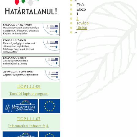
«
Első
Előző
1
2
Tovább
Utolsó
»
TIOP 1.1.1-09
Tanulói laptop program
TIOP 1.1.1-07
Informatikai infrastr. fejl.