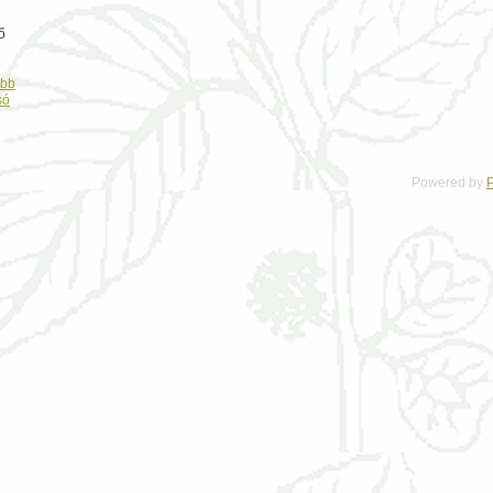
ő
ább
só
Powered by
P