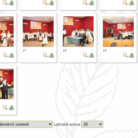
17
18
19
Láthatók száma