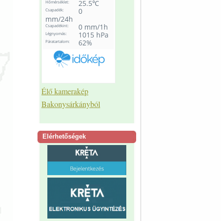
Élő kamerakép
Bakonysárkányból
Elérhetőségek