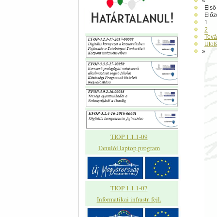
«
Első
Előz
1
2
Tov
Utol
»
TIOP 1.1.1-09
Tanulói laptop program
TIOP 1.1.1-07
Informatikai infrastr. fejl.