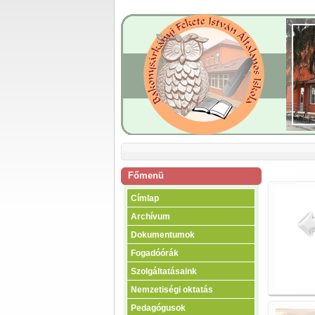
Főmenü
Címlap
Archívum
Dokumentumok
Fogadóórák
Szolgáltatásaink
Nemzetiségi oktatás
Pedagógusok