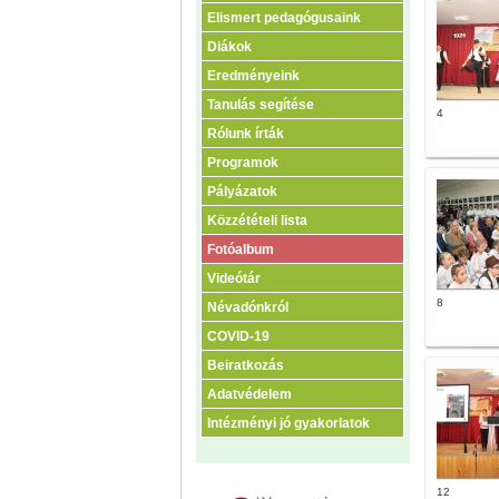
Elismert pedagógusaink
Diákok
Eredményeink
Tanulás segítése
4
Rólunk írták
Programok
Pályázatok
Közzétételi lista
Fotóalbum
Videótár
8
Névadónkról
COVID-19
Beiratkozás
Adatvédelem
Intézményi jó gyakorlatok
12