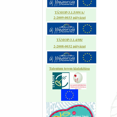
TÁMOP-3.1.5/09/A/
2-2009-0033 pályázat
TÁMOP-3.1.4/08/
2-2008-0032 pályázat
Talentum terem kialakítása