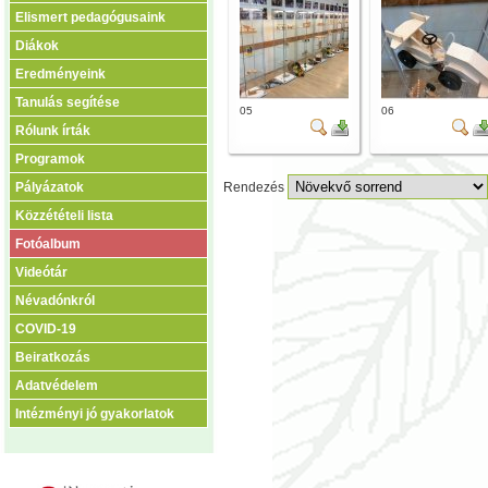
Elismert pedagógusaink
Diákok
Eredményeink
Tanulás segítése
05
06
Rólunk írták
Programok
Pályázatok
Rendezés
Közzétételi lista
Fotóalbum
Videótár
Névadónkról
COVID-19
Beiratkozás
Adatvédelem
Intézményi jó gyakorlatok