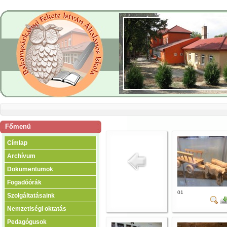
Főmenü
Címlap
Archívum
Dokumentumok
Fogadóórák
01
Szolgáltatásaink
Nemzetiségi oktatás
Pedagógusok