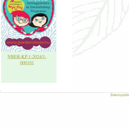
NBER-KP-1-2024/1-
000101
Bakonysárká