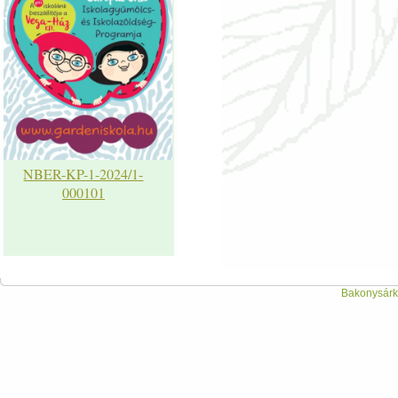
NBER-KP-1-2024/1-
000101
Bakonysárká