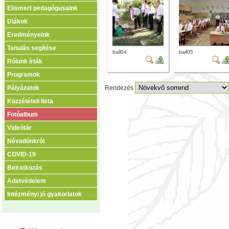
Elismert pedagógusaink
Diákok
Eredményeink
Tanulás segítése
ball04
ball05
Rólunk írták
Programok
Pályázatok
Rendezés
Közzétételi lista
Fotóalbum
Videótár
Névadónkról
COVID-19
Beiratkozás
Adatvédelem
Intézményi jó gyakorlatok