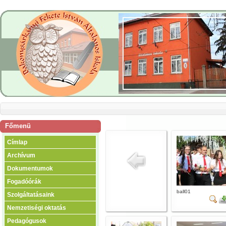
Főmenü
Címlap
Archívum
Dokumentumok
Fogadóórák
ball01
Szolgáltatásaink
Nemzetiségi oktatás
Pedagógusok