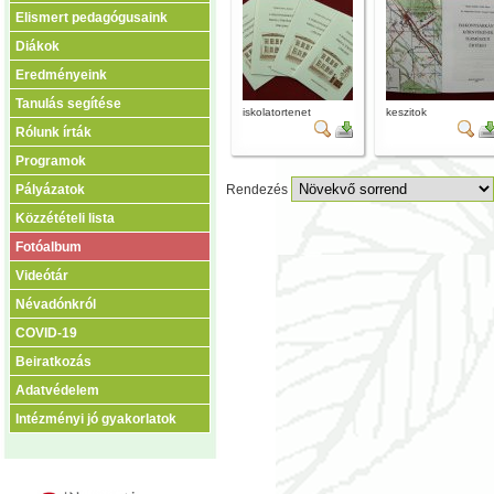
Elismert pedagógusaink
Diákok
Eredményeink
Tanulás segítése
iskolatortenet
keszitok
Rólunk írták
Programok
Pályázatok
Rendezés
Közzétételi lista
Fotóalbum
Videótár
Névadónkról
COVID-19
Beiratkozás
Adatvédelem
Intézményi jó gyakorlatok