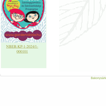
NBER-KP-1-2024/1-
000101
Bakonysárká