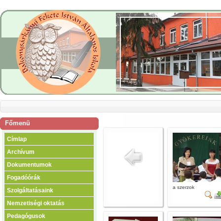
Főmenü
Címlap
Archívum
Dokumentumok
Fogadóórák
a szerzok
Szolgáltatásaink
Nemzetiségi oktatás
Pedagógusok