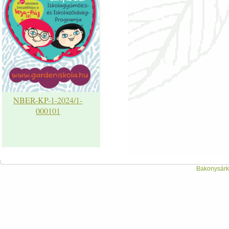
NBER-KP-1-2024/1-
000101
Bakonysárká