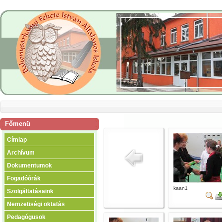
Főmenü
Címlap
Archívum
Dokumentumok
Fogadóórák
kaan1
Szolgáltatásaink
Nemzetiségi oktatás
Pedagógusok