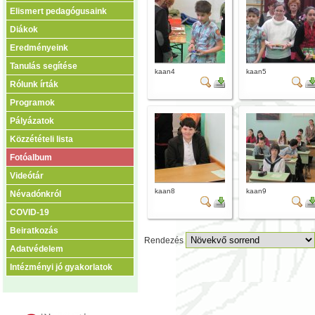
Elismert pedagógusaink
Diákok
Eredményeink
Tanulás segítése
kaan4
kaan5
Rólunk írták
Programok
Pályázatok
Közzétételi lista
Fotóalbum
Videótár
kaan8
kaan9
Névadónkról
COVID-19
Beiratkozás
Rendezés
Adatvédelem
Intézményi jó gyakorlatok