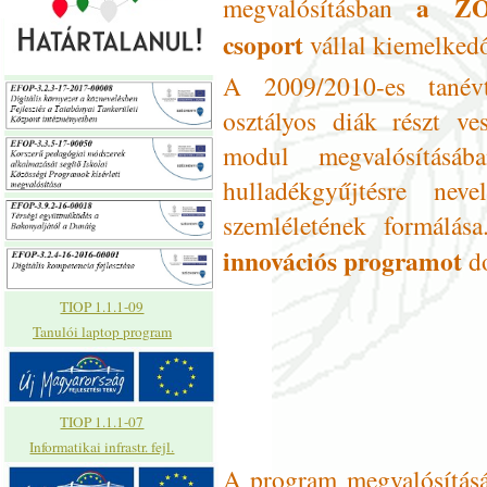
a ZÖ
megvalósításban
csoport
vállal kiemelkedő
A 2009/2010-es tanév
osztályos diák részt ve
modul megvalósításáb
hulladékgyűjtésre nev
szemléletének formálá
innovációs programot
do
TIOP 1.1.1-09
Tanulói laptop program
TIOP 1.1.1-07
Informatikai infrastr. fejl.
A program megvalósításár