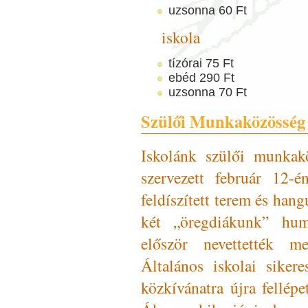
uzsonna 60 Ft
iskola
tízórai 75 Ft
ebéd 290 Ft
uzsonna 70 Ft
Szülői Munkaközösség 
Iskolánk szülői munkakö
szervezett február 12-
feldíszített terem és han
két „öregdiákunk” hum
először nevettették m
Általános iskolai siker
közkívánatra újra fellép