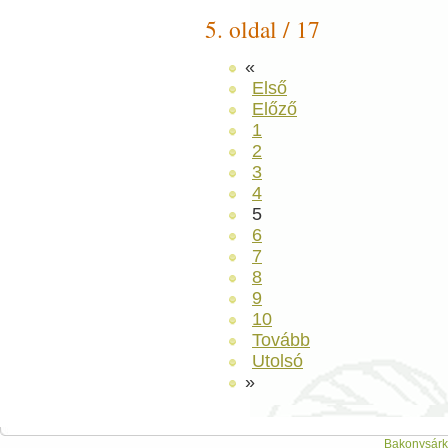
5. oldal / 17
«
Első
Előző
1
2
3
4
5
6
7
8
9
10
Tovább
Utolsó
»
Bakonysárká