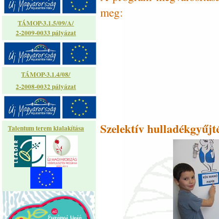
meg:
TÁMOP-3.1.5/09/A/
2-2009-0033 pályázat
TÁMOP-3.1.4/08/
2-2008-0032 pályázat
Szelektív hulladékgyűj
Talentum terem kialakítása