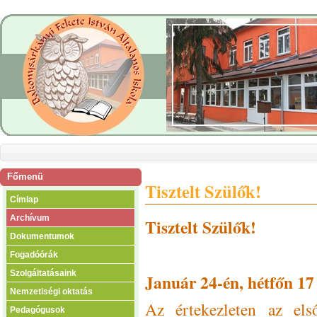
Főmenü
Tisztelt Szülők!
Címlap
Archívum
Tisztelt Szülők!
Dokumentumok
Fogadóórák
Szolgáltatásaink
Január 24-én, hétfőn 17 
Nemzetiségi oktatás
Az értekezleten az els
Pedagógusok