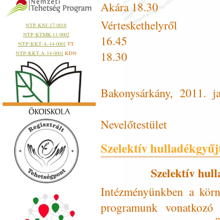
Akára 18.30
Vérteskethelyről
NTP-KNI-17-0018
NTP-KTMK-11-0002
16.45 V
NTP-KKT-A-14-0001
TT
18.30
NTP-KKT-A-14-0001
KDN
Bakonysárkán
Nevelőtestület
Szelektív hulladékgyűj
Szelektív hul
Intézményünkben a körny
programunk vonatkozó f