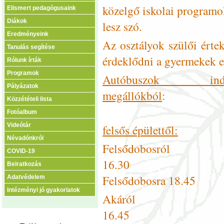
közelgő iskolai programo
Elismert pedagógusaink
Diákok
lesz szó.
Eredményeink
Az osztályok szülői értek
Tanulás segítése
érdeklődni a gyermekek 
Rólunk írták
Programok
Autóbuszok i
Pályázatok
megállókból
Közzétételi lista
Fotóalbum
Videótár
felsős épülettől:
Névadónkról
Felsődobosról
COVID-19
16
Beiratkozás
Felsődobosra 18.45
Adatvédelem
Intézményi jó gyakorlatok
Akáról
1