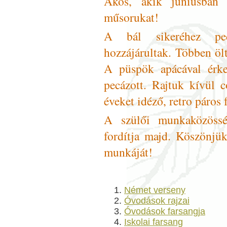
Ákos, akik júniusban 
műsorukat!
A bál sikeréhez pe
hozzájárultak. Többen öl
A püspök apácával érkez
pecázott. Rajtuk kívül 
éveket idéző, retro páros 
A szülői munkaközössé
fordítja majd. Köszönjü
munkáját!
Német verseny
Óvodások rajzai
Óvodások farsangja
Iskolai farsang