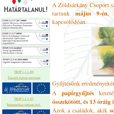
A Zöldsárkány Csoport sz
május 9-én
tartunk
,
kapcsolódóan.
TIOP 1.1.1-09
Tanulói laptop program
Gyűjtésünk eredményeként
papírgyűjtés
A
kereté
TIOP 1.1.1-07
összekötött, és 13 óráig
k
Informatikai infrastr. fejl.
s
Azok a családok, akik