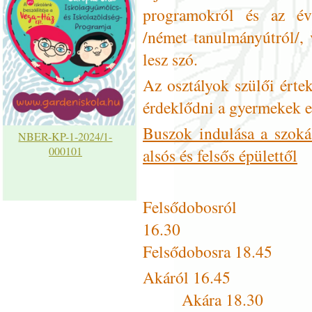
programokról és az év
/német tanulmányútról/, 
lesz szó.
Az osztályok szülői értek
érdeklődni a gyermekek 
Buszok indulása a szoká
NBER-KP-1-2024/1-
000101
alsós és felsős épülettől
Felsődobosról
16
Felsődobosra 18.45
Akár
Akára 18.30