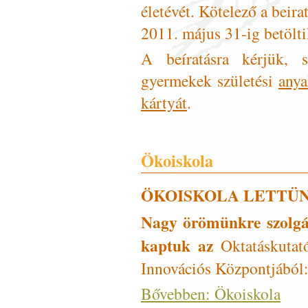
életévét. Kötelező a beir
2011. május 31-ig betölti
A beíratásra kérjük, 
gyermekek születési
anya
kártyát
.
Ökoiskola
ÖKOISKOLA LETTÜN
Nagy örömünkre szolgál
kaptuk az
Oktatáskutató
Innovációs Központjából
Bővebben: Ökoiskola