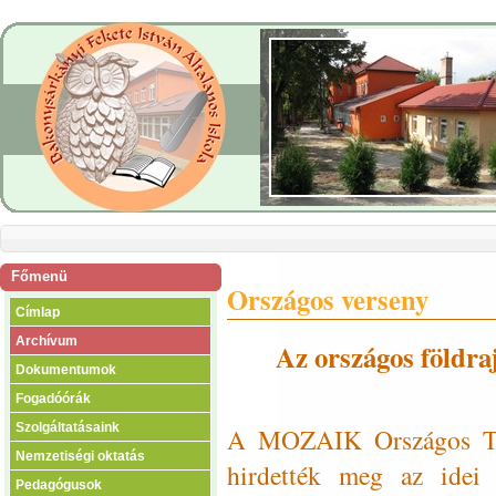
Főmenü
Országos verseny
Címlap
Archívum
Az országos földraj
Dokumentumok
Fogadóórák
Szolgáltatásaink
A MOZAIK Országos Tan
Nemzetiségi oktatás
hirdették meg az idei 
Pedagógusok