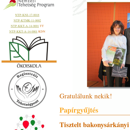
NTP-KNI-17-0018
NTP-KTMK-11-0002
NTP-KKT-A-14-0001
TT
NTP-KKT-A-14-0001
KDN
Gratulálunk nekik!
Papírgyűjtés
T
isztelt bakonysárkányi