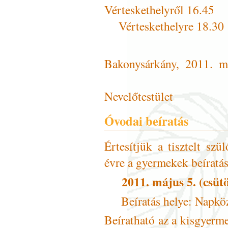
Vértesket
Vérteskethelyre 18.30
Bakonysárká
Nevelőtestület
Óvodai beíratás
Értesítjük a tisztelt sz
évre a gyermekek beíratás
2011. május 5. (csüt
Beíratás helye: Napk
Beíratható az a kisgyerme