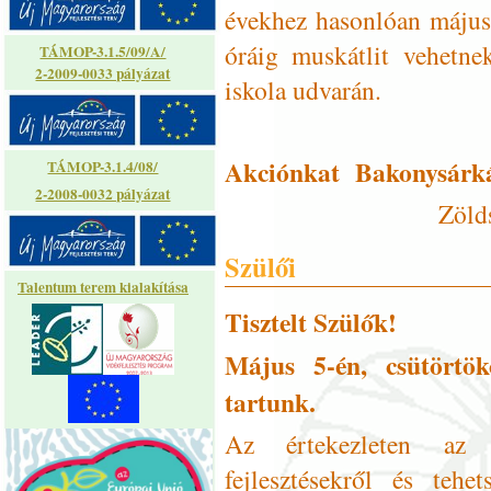
évekhez hasonlóan május
óráig muskátlit vehetne
TÁMOP-3.1.5/09/A/
2-2009-0033 pályázat
iskola udvarán.
Akciónkat Bakonysárká
TÁMOP-3.1.4/08/
2-2008-0032 pályázat
Zöld
Szülői
Talentum terem kialakítása
Tisztelt Szülők!
Május 5-én, csütörtök
tartunk.
Az értekezleten az
fejlesztésekről és tehe