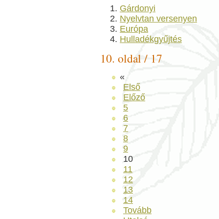
Gárdonyi
Nyelvtan versenyen
Európa
Hulladékgyűjtés
10. oldal / 17
«
Első
Előző
5
6
7
8
9
10
11
12
13
14
Tovább