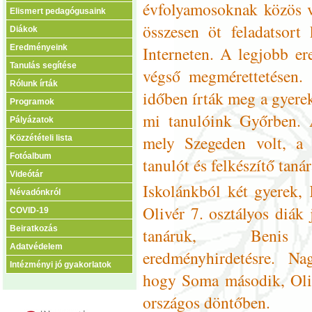
évfolyamosoknak közös ve
Elismert pedagógusaink
összesen öt feladatsort
Diákok
Interneten. A legjobb er
Eredményeink
Tanulás segítése
végső megmérettetésen. 
Rólunk írták
időben írták meg a gyerek
Programok
mi tanulóink Győrben. A
Pályázatok
mely Szegeden volt, a 
Közzétételi lista
Fotóalbum
tanulót és felkészítő taná
Videótár
Iskolánkból két gyerek,
Névadónkról
Olivér 7. osztályos diák 
COVID-19
Beiratkozás
tanáruk, Benis I
Adatvédelem
eredményhirdetésre. N
Intézményi jó gyakorlatok
hogy Soma második, Oliv
országos döntőben.